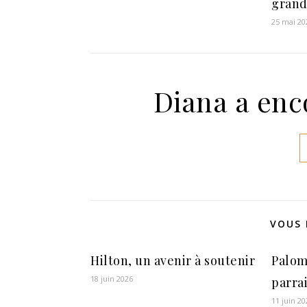
grand
25 mai 20
Diana a enc
VOUS 
Hilton, un avenir à soutenir
Palom
18 juin 2026
parra
11 juin 20