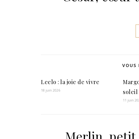
VOUS 
Leelo : la joie de vivre
Margo
18 juin 2026
soleil
11 juin 20
Merlin, petit