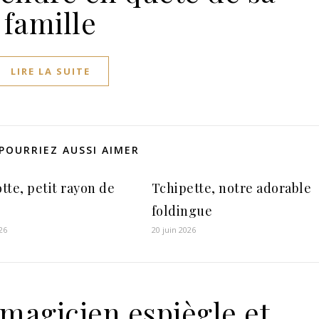
famille
LIRE LA SUITE
POURRIEZ AUSSI AIMER
tte, petit rayon de
Tchipette, notre adorable
foldingue
26
20 juin 2026
 magicien espiègle et