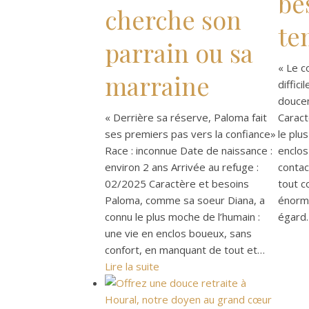
be
cherche son
te
parrain ou sa
« Le c
marraine
diffici
douce
« Derrière sa réserve, Paloma fait
Caract
ses premiers pas vers la confiance»
le plu
Race : inconnue Date de naissance :
enclos
environ 2 ans Arrivée au refuge :
contac
02/2025 Caractère et besoins
tout co
Paloma, comme sa soeur Diana, a
énorm
connu le plus moche de l’humain :
égard.
une vie en enclos boueux, sans
confort, en manquant de tout et…
Lire la suite