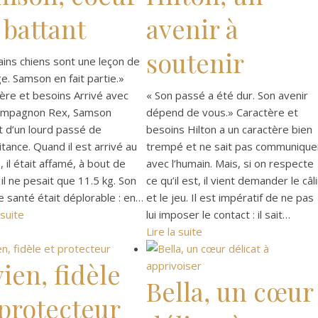
 battant
avenir à
soutenir
ains chiens sont une leçon de
e. Samson en fait partie.»
ère et besoins Arrivé avec
« Son passé a été dur. Son avenir
ompagnon Rex, Samson
dépend de vous.» Caractère et
t d’un lourd passé de
besoins Hilton a un caractère bien
itance. Quand il est arrivé au
trempé et ne sait pas communique
, il était affamé, à bout de
avec l’humain. Mais, si on respecte
 il ne pesait que 11.5 kg. Son
ce qu’il est, il vient demander le câl
e santé était déplorable : en…
et le jeu. Il est impératif de ne pas
 suite
lui imposer le contact : il sait…
Lire la suite
vien, fidèle
Bella, un cœur
 protecteur