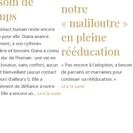
soin de
notre
mps
« maliloutre »
ontact humain reste encore
en pleine
le pour elle. Diana avance
ment, à son rythme»
rééducation
ère et besoins Diana a connu
s dur de l’humain : une vie en
 boueux, sans confort, aucun
« Pas encore à l’adoption, a besoin
t bienveillant (aucun contact
de parrains et marraines pour
urt d’ailleurs !). Elle a
continuer sa rééducation. »
ément de défiance à notre
Lire la suite
 Elle a encore un…
Lire la suite