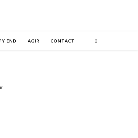
PY END
AGIR
CONTACT
ur