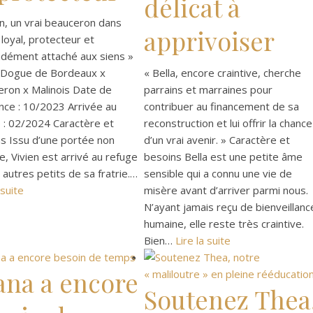
délicat à
en, un vrai beauceron dans
apprivoiser
 loyal, protecteur et
dément attaché aux siens »
: Dogue de Bordeaux x
« Bella, encore craintive, cherche
ron x Malinois Date de
parrains et marraines pour
nce : 10/2023 Arrivée au
contribuer au financement de sa
 : 02/2024 Caractère et
reconstruction et lui offrir la chance
s Issu d’une portée non
d’un vrai avenir. » Caractère et
e, Vivien est arrivé au refuge
besoins Bella est une petite âme
 autres petits de sa fratrie.…
sensible qui a connu une vie de
 suite
misère avant d’arriver parmi nous.
N’ayant jamais reçu de bienveillanc
humaine, elle reste très craintive.
Bien…
Lire la suite
ana a encore
Soutenez Thea